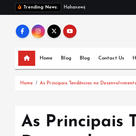
S
H
a
h
a
n
e
w
s
:
D
i
s
Trending News:
k
i
p
t
o
c
Home
Blog
Blog
Contact Us
H
o
n
t
Home
As Principais Tendências no Desenvolvimen
e
n
t
As Principais 