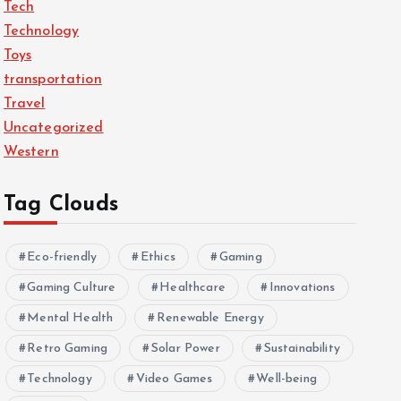
Tech
Technology
Toys
transportation
Travel
Uncategorized
Western
Tag Clouds
Eco-friendly
Ethics
Gaming
Gaming Culture
Healthcare
Innovations
Mental Health
Renewable Energy
Retro Gaming
Solar Power
Sustainability
Technology
Video Games
Well-being