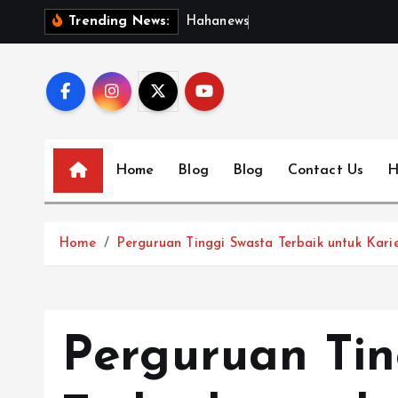
S
H
a
h
a
n
e
w
s
:
D
i
s
c
Trending News:
k
i
p
t
o
c
Home
Blog
Blog
Contact Us
H
o
n
t
Home
Perguruan Tinggi Swasta Terbaik untuk Karie
e
n
t
Perguruan Tin