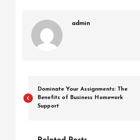
admin
P
Dominate Your Assignments: The
o
Benefits of Business Homework
Support
s
t