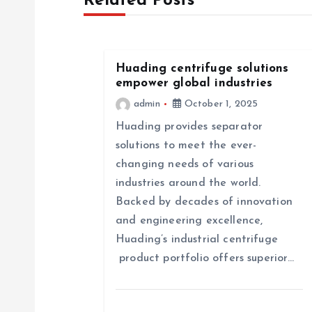
Related Posts
n
a
Huading centrifuge solutions
empower global industries
v
admin
October 1, 2025
Huading provides separator
i
solutions to meet the ever-
changing needs of various
g
industries around the world.
Backed by decades of innovation
a
and engineering excellence,
Huading’s industrial centrifuge
t
product portfolio offers superior…
i