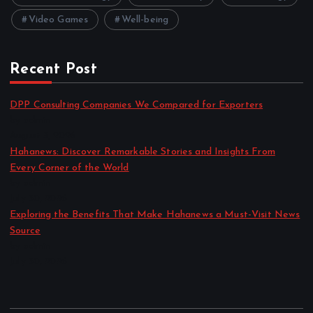
Video Games
Well-being
Recent Post
DPP Consulting Companies We Compared for Exporters
by admin
August 3, 2026
Hahanews: Discover Remarkable Stories and Insights From
Every Corner of the World
by admin
July 30, 2026
Exploring the Benefits That Make Hahanews a Must-Visit News
Source
by admin
July 30, 2026