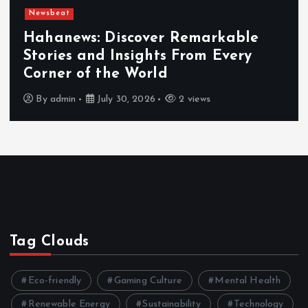
Newsbeat
Hahanews: Discover Remarkable
Stories and Insights From Every
Corner of the World
By
admin
July 30, 2026
2 views
Tag Clouds
Eco-friendly
Gaming Culture
Mental Health
Renewable Energy
Sustainability
Technology