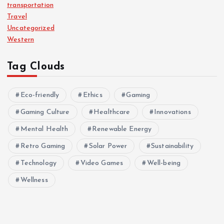
transportation
Travel
Uncategorized
Western
Tag Clouds
Eco-friendly
Ethics
Gaming
Gaming Culture
Healthcare
Innovations
Mental Health
Renewable Energy
Retro Gaming
Solar Power
Sustainability
Technology
Video Games
Well-being
Wellness