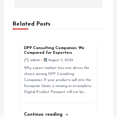
t
n
a
Related Posts
v
DPP Consulting Companies We
i
Compared for Exporters
admin
August 3, 2026
g
Why export market loss now drives the
a
choice among DPP Consulting
Companies If your products sell into the
European Union, a missing or incomplete
t
Digital Product Passport will not be…
i
o
Continue reading