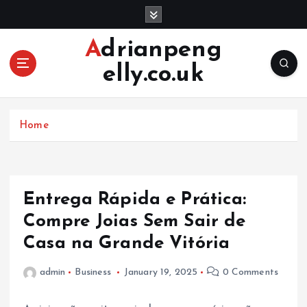
S
k
i
Adrianpeng
p
elly.co.uk
t
o
c
o
Home
n
t
e
n
Entrega Rápida e Prática:
t
Compre Joias Sem Sair de
Casa na Grande Vitória
admin
Business
January 19, 2025
0 Comments