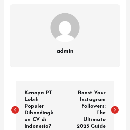
admin
P
Kenapa PT
Boost Your
o
Lebih
Instagram
Populer
Followers:
Dibandingk
The
s
an CV di
Ultimate
Indonesia?
2025 Guide