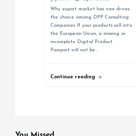
v
Why export market loss now drives
the choice among DPP Consulting
i
Companies If your products sell into
the European Union, a missing or
g
incomplete Digital Product
Passport will not be…
a
t
Continue reading
i
o
n
You Missed