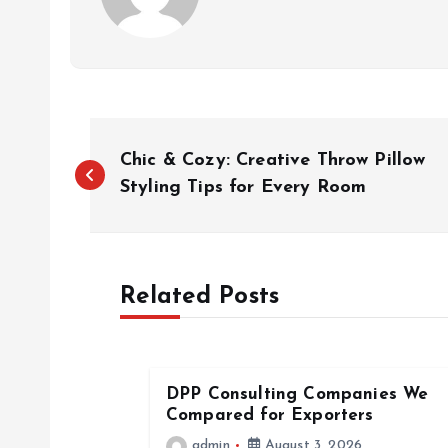
P
Chic & Cozy: Creative Throw Pillow
o
Styling Tips for Every Room
s
Related Posts
t
n
DPP Consulting Companies We
a
Compared for Exporters
admin
August 3, 2026