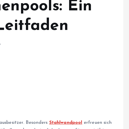
enpools: Ein
Leitfaden
s
Hausbesitzer. Besonders
Stahlwandpool
erfreuen sich