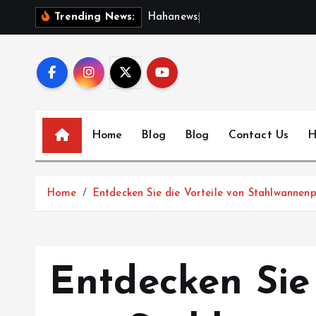
S
H
a
h
a
n
e
w
s
:
D
i
s
c
o
Trending News:
k
i
p
t
o
c
Home
Blog
Blog
Contact Us
H
o
n
t
Home
Entdecken Sie die Vorteile von Stahlwannenp
e
n
t
Entdecken Sie 