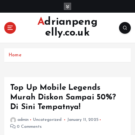
S
k
i
Adrianpeng
p
elly.co.uk
t
o
c
o
Home
n
t
e
n
Top Up Mobile Legends
t
Murah Diskon Sampai 50%?
Di Sini Tempatnya!
admin
Uncategorized
January 11, 2025
0 Comments