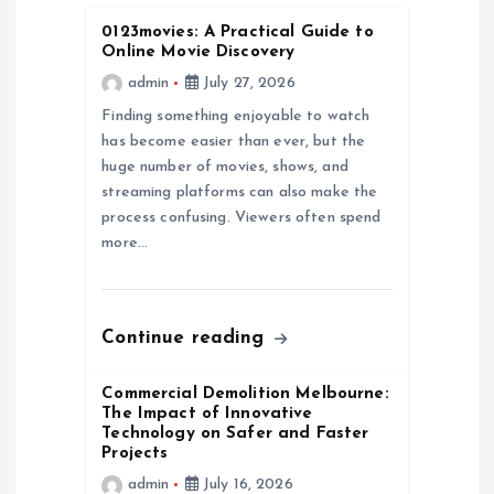
0123movies: A Practical Guide to
g
Online Movie Discovery
admin
July 27, 2026
a
Finding something enjoyable to watch
has become easier than ever, but the
t
huge number of movies, shows, and
streaming platforms can also make the
i
process confusing. Viewers often spend
more…
o
n
Continue reading
Commercial Demolition Melbourne:
The Impact of Innovative
Technology on Safer and Faster
Projects
admin
July 16, 2026