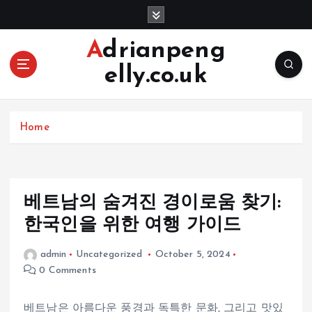
S
k
i
Adrianpeng
p
elly.co.uk
t
o
c
o
Home
n
t
e
n
베트남의 숨겨진 경이로움 찾기:
t
한국인을 위한 여행 가이드
admin
Uncategorized
October 5, 2024
0 Comments
베트남은 아름다운 풍경과 독특한 문화, 그리고 맛있