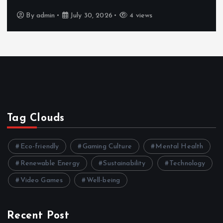
By
admin
July 30, 2026
4 views
Tag Clouds
Eco-friendly
Gaming Culture
Mental Health
Renewable Energy
Sustainability
Technology
Video Games
Well-being
Recent Post