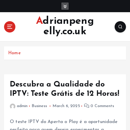
S
k
i
Adrianpeng
p
elly.co.uk
t
o
c
o
Home
n
t
e
n
Descubra a Qualidade do
t
IPTV: Teste Grátis de 12 Horas!
admin
Business
March 6, 2025
0 Comments
O teste IPTV do Aperta o Play é a oportunidade
perfeita para quem deseja experimentar a