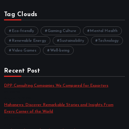
Tag Clouds
Eco-friendly
Gaming Culture
Mental Health
Renewable Energy
Sustainability
Technology
Video Games
Well-being
Recent Post
DPP Consulting Companies We Compared for Exporters
by admin
August 3, 2026
Hahanews: Discover Remarkable Stories and Insights From
Every Corner of the World
by admin
July 30, 2026