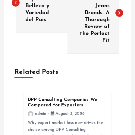
Belleza y
Jeans
s
Variedad
Brands: A
del País
Thorough
t
Review of
the Perfect
n
Fit
a
v
Related Posts
i
g
DPP Consulting Companies We
Compared for Exporters
a
admin
August 3, 2026
Why export market loss now drives the
t
choice among DPP Consulting