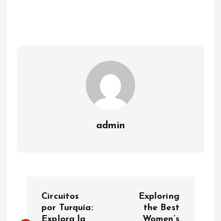
admin
P
Circuitos
Exploring
o
por Turquía:
the Best
Explora la
Women’s